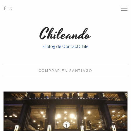
T
O
G
G
Chileando
L
E
N
A
El blog de ContactChile
V
I
G
A
T
I
COMPRAR EN
SANTIAGO
O
N