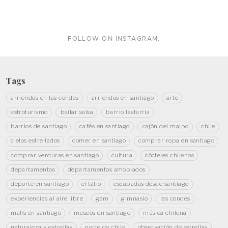
FOLLOW ON
INSTAGRAM:
Tags
arriendos en las condes
arriendos en santiago
arte
astroturismo
bailar salsa
barrio lastarria
barrios de santiago
cafés en santiago
cajón del maipo
chile
cielos estrellados
comer en santiago
comprar ropa en santiago
comprar verduras en santiago
cultura
cócteles chilenos
departamentos
departamentos amoblados
deporte en santiago
el tatio
escapadas desde santiago
experiencias al aire libre
gam
gimnasio
las condes
malls en santiago
museos en santiago
música chilena
naturaleza y estrellas
norte de chile
observación de estrellas