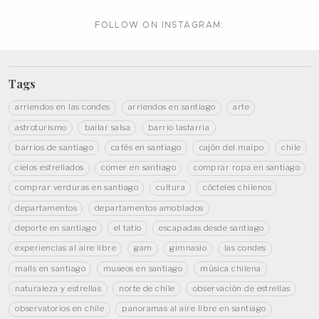
FOLLOW ON
INSTAGRAM:
Tags
arriendos en las condes
arriendos en santiago
arte
astroturismo
bailar salsa
barrio lastarria
barrios de santiago
cafés en santiago
cajón del maipo
chile
cielos estrellados
comer en santiago
comprar ropa en santiago
comprar verduras en santiago
cultura
cócteles chilenos
departamentos
departamentos amoblados
deporte en santiago
el tatio
escapadas desde santiago
experiencias al aire libre
gam
gimnasio
las condes
malls en santiago
museos en santiago
música chilena
naturaleza y estrellas
norte de chile
observación de estrellas
observatorios en chile
panoramas al aire libre en santiago