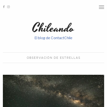
T
O
G
G
Chileando
L
E
N
A
El blog de ContactChile
V
I
G
A
T
I
OBSERVACIÓN DE
ESTRELLAS
O
N