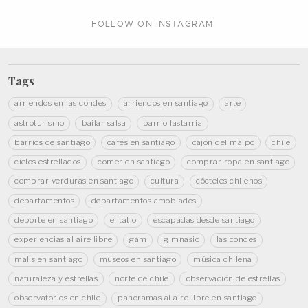
FOLLOW ON
INSTAGRAM:
Tags
arriendos en las condes
arriendos en santiago
arte
astroturismo
bailar salsa
barrio lastarria
barrios de santiago
cafés en santiago
cajón del maipo
chile
cielos estrellados
comer en santiago
comprar ropa en santiago
comprar verduras en santiago
cultura
cócteles chilenos
departamentos
departamentos amoblados
deporte en santiago
el tatio
escapadas desde santiago
experiencias al aire libre
gam
gimnasio
las condes
malls en santiago
museos en santiago
música chilena
naturaleza y estrellas
norte de chile
observación de estrellas
observatorios en chile
panoramas al aire libre en santiago