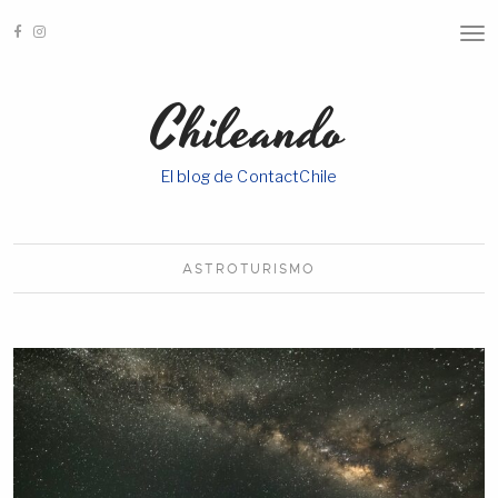
T
O
G
G
Chileando
L
E
N
A
El blog de ContactChile
V
I
G
A
T
I
ASTROTURISMO
O
N