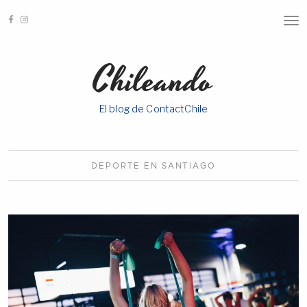
T
O
G
G
Chileando
L
E
N
A
El blog de ContactChile
V
I
G
A
T
I
DEPORTE EN
SANTIAGO
O
N