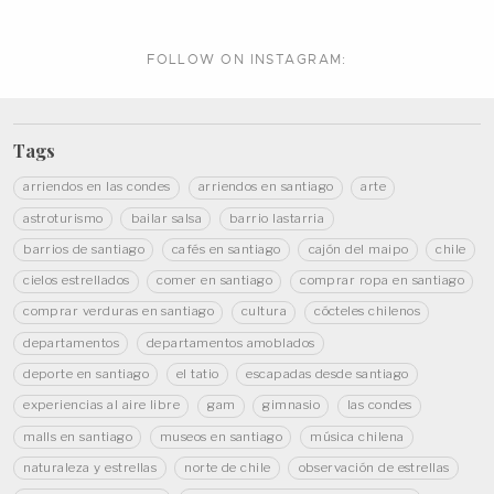
FOLLOW ON
INSTAGRAM:
Tags
arriendos en las condes
arriendos en santiago
arte
astroturismo
bailar salsa
barrio lastarria
barrios de santiago
cafés en santiago
cajón del maipo
chile
cielos estrellados
comer en santiago
comprar ropa en santiago
comprar verduras en santiago
cultura
cócteles chilenos
departamentos
departamentos amoblados
deporte en santiago
el tatio
escapadas desde santiago
experiencias al aire libre
gam
gimnasio
las condes
malls en santiago
museos en santiago
música chilena
naturaleza y estrellas
norte de chile
observación de estrellas