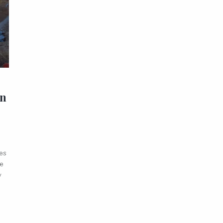
en
des
ue
y