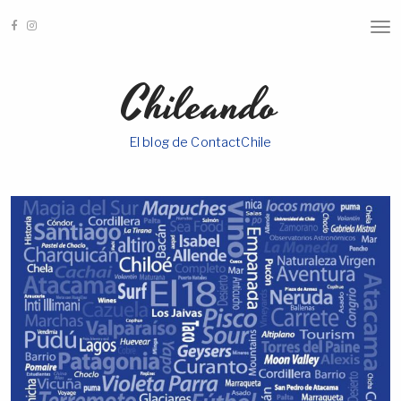
T
O
G
G
Chileando
L
E
N
A
El blog de ContactChile
V
I
G
A
T
I
O
N