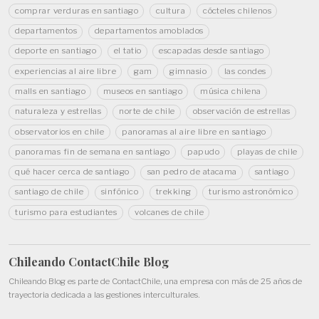
comprar verduras en santiago
cultura
cócteles chilenos
departamentos
departamentos amoblados
deporte en santiago
el tatio
escapadas desde santiago
experiencias al aire libre
gam
gimnasio
las condes
malls en santiago
museos en santiago
música chilena
naturaleza y estrellas
norte de chile
observación de estrellas
observatorios en chile
panoramas al aire libre en santiago
panoramas fin de semana en santiago
papudo
playas de chile
qué hacer cerca de santiago
san pedro de atacama
santiago
santiago de chile
sinfónico
trekking
turismo astronómico
turismo para estudiantes
volcanes de chile
Chileando ContactChile
Blog
Chileando Blog es parte de
ContactChile
, una empresa con más de 25 años de
trayectoria dedicada a las gestiones interculturales.